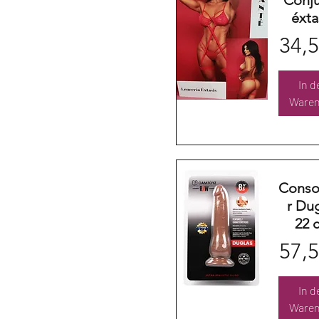
éxta
Prei
34,5
In d
Waren
Schnellansicht
Conso
r Du
22 
Prei
57,5
In d
Waren
Schnellansicht