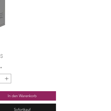
Preis
 $
*
In den Warenkorb
Sofortkauf