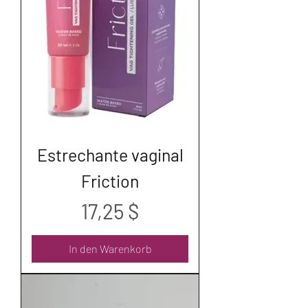
Estrechante vaginal
Friction
Preis
17,25 $
In den Warenkorb