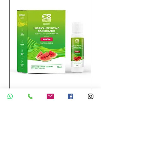
Lubricante
sensación frío y
calor