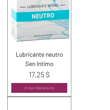
Lubricante neutro
Sen Intimo
Preis
17,25 $
In den Warenkorb