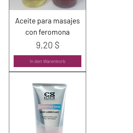
Aceite para masajes
con feromona
Preis
9,20 $
In den Warenkorb