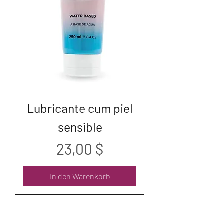
Lubricante cum piel
sensible
Preis
23,00 $
In den Warenkorb