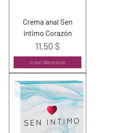
Crema anal Sen
intimo Corazón
Preis
11,50 $
In den Warenkorb