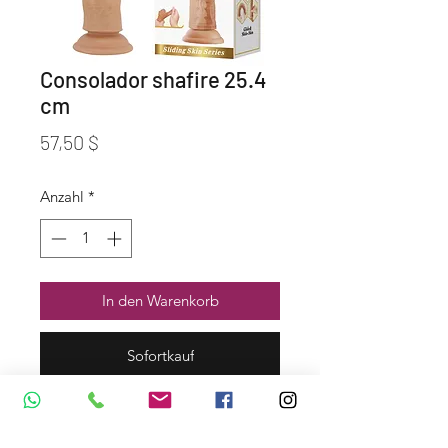
Consolador shafire 25.4
cm
Preis
57,50 $
Anzahl
*
In den Warenkorb
Sofortkauf